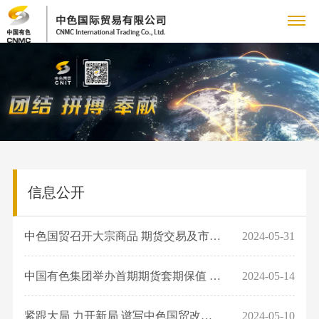
关
企
于
新
业
企
我
闻
主
简
业
介
铜
们
动
营
党
新
领
产
闻
党
信息公开
态
业
群
人
导
品
集
建
致
业
人
务
工
力
专
团
工
中色国贸召开大宗商品 期货交易及市场分析培训
2024-05-31
辞
务
才
新
作
管
作
资
题
联
采
队
闻
群
中国有色集团举办首期期货套期保值 专业能力测评
2024-05-14
理
购
伍
国
源
专
系
信
团
团
业
人
资
工
紧跟大局 力开新局 谱写中色国贸改革发展新篇章 ——中色国贸召开改革深化提...
2024-05-10