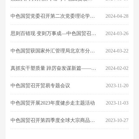
队
务
栏
我
息
才
要
作
组
物
招
闻
中色国贸党委召开第二次党委理论学习中心组集中学习暨党纪学习教育专题读书...
2024-04-28
纪
们
公
织
流
聘
企
检
机
业
开
思则百错现 变则万事成—中色国贸召开改革深化-组织机构调整专项工作启动会...
2024-03-26
业
监
构
务
公
察
企
新
中色国贸获国家外汇管理局北京市分局通报表扬
2024-03-22
告
业
能
视
文
源
真抓实干塑质量 踔厉奋发谋新篇——中色国贸召开2024年工作会议
2024-02-02
频
化
材
中
企
中色国贸召开贸易专题会议
2023-11-20
料
心
业
业
中色国贸开展2023年度健步走主题活动
2023-11-03
荣
务
誉
中色国贸召开第四季度全球大宗商品市场交流研讨会
2023-10-27