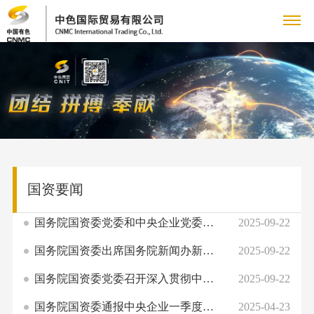
关
企
于
新
业
企
我
闻
主
简
业
介
铜
们
动
营
党
新
领
产
闻
党
国资要闻
态
业
群
人
导
品
集
建
致
业
人
务
工
国务院国资委党委和中央企业党委（党组）开展理论学习中心组联学 深入学习贯...
2025-09-22
力
专
团
工
辞
务
才
新
作
国务院国资委出席国务院新闻办新闻发布会 介绍砥砺奋进“十四五”中央企业高...
2025-09-22
管
作
资
题
联
采
队
闻
群
理
购
国务院国资委党委召开深入贯彻中央八项规定精神学习教育督导组暨工作专班工...
2025-09-22
伍
国
源
专
系
信
团
团
业
人
国务院国资委通报中央企业一季度经济运行情况组织签订经营业绩责任书 坚决完...
2025-04-23
资
工