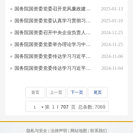
队
务
栏
我
息
才
要
作
国务院国资委党委召开党风廉政建设和反腐败工作会议 坚定不移纵深推进全面从...
2025-01-13
组
物
招
闻
纪
们
公
织
流
国务院国资委党委认真学习贯彻习近平总书记二十届中央纪委四次全会重要讲话...
2025-01-10
聘
企
检
机
业
开
国务院国资委召开中央企业负责人会议 迎难进取真抓实干推进高质量发展 更好...
2024-12-25
业
监
构
务
公
察
国务院国资委党委举办理论学习中心组集体学习会暨厅局级干部研修班 深入学习...
2024-11-25
企
新
告
业
能
国务院国资委党委传达学习习近平总书记重要讲话精神和中央政治局会议精神 推...
2024-11-06
视
文
源
国务院国资委党委传达学习习近平总书记在省部级主要领导干部学习贯彻党的二...
2024-11-04
频
化
材
中
企
料
心
业
业
首页
上一页
下一页
尾页
荣
务
第 1
/ 707
页 总条数: 7069
誉
隐私与安全 |
法律声明 |
网站地图 |
联系我们