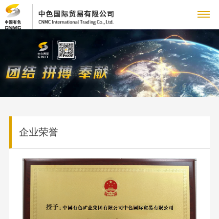
关
企
于
新
业
企
我
闻
主
简
业
介
铜
们
动
营
党
新
领
产
闻
党
企业荣誉
态
业
群
人
导
品
集
建
致
业
人
务
工
力
专
团
工
辞
务
才
新
作
管
作
资
题
联
采
队
闻
群
理
购
伍
国
源
专
系
信
团
团
业
人
资
工