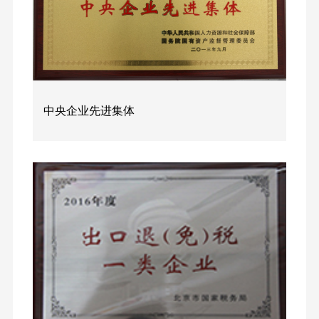
队
务
栏
我
息
才
要
作
组
物
招
闻
纪
们
公
织
流
聘
企
检
机
业
开
业
监
构
务
公
察
企
中央企业先进集体
新
告
业
能
视
文
源
频
化
材
中
企
料
心
业
业
荣
务
誉