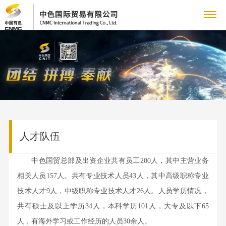
关
企
于
新
业
企
我
闻
主
简
业
介
铜
们
动
营
党
新
领
产
闻
党
人才队伍
态
业
群
人
导
品
集
建
致
业
人
务
工
力
专
团
中色国贸总部及出资企业共有员工200人，其中主营业务
工
辞
务
才
新
相关人员157人。共有专业技术人员43人，其中高级职称专业
作
管
作
资
题
联
采
队
闻
技术人才9人，中级职称专业技术人才26人。人员学历情况，
群
理
购
伍
国
共有硕士及以上学历34人，本科学历101人，大专及以下65
源
专
系
信
团
团
业
人
资
人，有海外学习或工作经历的人员30余人。
工