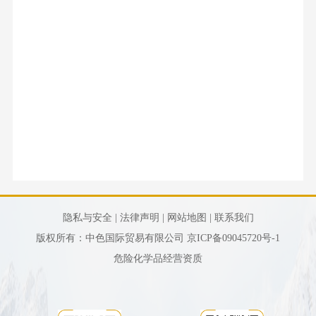
队
务
栏
我
息
才
要
作
组
物
招
闻
纪
们
公
织
流
聘
企
检
机
业
开
业
监
构
务
公
察
企
新
告
业
能
视
文
源
频
化
材
中
企
料
心
业
业
隐私与安全 |
法律声明 |
网站地图 |
联系我们
荣
务
版权所有：中色国际贸易有限公司
京ICP备09045720号-1
誉
危险化学品经营资质