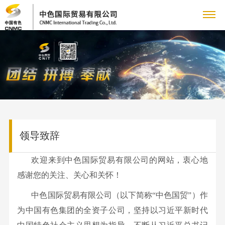
关
企
于
新
业
企
我
闻
主
简
业
介
铜
们
动
营
党
新
领
产
闻
党
领导致辞
态
业
群
人
导
品
集
建
致
业
人
务
工
力
欢迎来到中色国际贸易有限公司的网站，衷心地
专
团
工
辞
务
才
感谢您的关注、关心和关怀！
新
作
管
作
资
题
联
采
队
闻
群
中色国际贸易有限公司（以下简称“中色国贸”）作
理
购
伍
国
源
专
系
信
团
为中国有色集团的全资子公司，坚持以习近平新时代
团
业
人
资
工