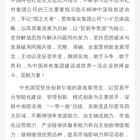
中国特色社会主义思想为指导，不断从习近平总书记
队
务
栏
我
息
才
要
作
对集团公司的三次重要指示批示精神中汲取前进动
组
物
招
闻
纪
们
公
力，牢记“国之大者”，贯彻落实集团公司“1+4”总体战
织
流
聘
企
检
略，以高质量发展为目标，以“贸易争资源”为核心，
机
业
开
业
监
坚持解放思想与解决问题同向发力，坚持思想破冰与
构
务
公
察
发展破局同频共振，完整、准确、全面贯彻新发展理
企
新
告
念，主动识变应变求变，脚踏实地，敢于斗争，敢于
业
能
视
胜利，为中国有色集团建设成世界一流企业拼搏奋
文
源
频
斗、贡献力量！
化
材
中
企
料
中色国贸坚持创新引领的新发展理念，以贸易平
心
业
业
台智能化建设、管理创新、模式创新为主要抓手，深
荣
务
耕中南部非洲、“一带一路”沿线、东南亚及印度等四
誉
大区域，不断增强争资源能力、自主物流能力、市场
化运营能力、产业链保供服务能力和自主创效增值能
力；做精做强优势品种，提高市场影响力和话语权，