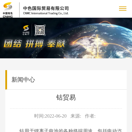
关
于
我
们
企
新
新闻中心
业
闻
简
钴贸易
介
动
领
态
时间:2022-06-20
来源:
作者:
导
企
主
致
业
钴用于锂离子电池的各种终端用途，包括电动汽