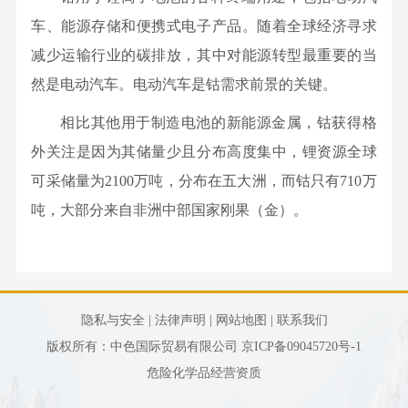
辞
营
新
车、能源存储和便携式电子产品。随着全球经济寻求
管
闻
减少运输行业的碳排放，其中对能源转型最重要的当
业
理
集
然是电动汽车。电动汽车是钴需求前景的关键。
团
务
团
队
铜
相比其他用于制造电池的新能源金属，钴获得格
党
新
组
产
外关注是因为其储量少且分布高度集中，锂资源全球
闻
织
群
品
可采储量为2100万吨，分布在五大洲，而钴只有710万
国
机
业
吨，大部分来自非洲中部国家刚果（金）。
工
资
构
务
要
企
作
采
闻
党
业
人
购
企
建
文
业
隐私与安全 |
法律声明 |
网站地图 |
联系我们
业
力
工
化
务
版权所有：中色国际贸易有限公司
京ICP备09045720号-1
公
作
企
资
物
危险化学品经营资质
告
群
业
流
视