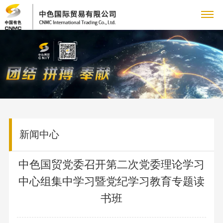
关
企
于
新
业
企
我
闻
主
简
业
介
铜
们
动
营
党
新
领
产
闻
党
新闻中心
态
业
群
人
导
品
集
建
致
业
人
务
工
力
专
团
工
中色国贸党委召开第二次党委理论学习
辞
务
才
新
作
中心组集中学习暨党纪学习教育专题读
管
作
资
题
联
采
队
闻
群
理
书班
购
伍
国
源
专
系
信
团
团
业
人
资
工