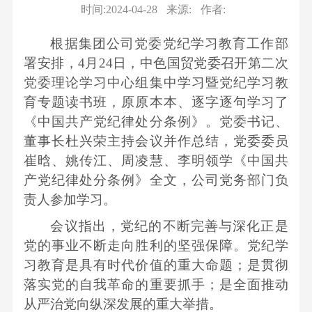
队
务
栏
我
息
才
时间:2024-04-28
来源:
作者:
要
作
组
物
招
闻
纪
们
公
根据集团公司党委党纪学习教育工作部
织
流
聘
企
检
署安排，4月24日，中色国贸党委召开第二次
机
业
开
业
监
党委理论学习中心组集中学习暨党纪学习教
构
务
公
育专题读书班，原原本本、逐字逐句学习了
察
企
新
告
《中国共产党纪律处分条例》。党委书记、
业
能
董事长杜兴荣主持会议并作总结，党委委员
视
文
源
崔晗、姚传江、周凌慧、李明领学《中国共
频
化
材
产党纪律处分条例》全文，公司党务部门负
中
企
料
责人参加学习。
心
业
业
会议指出，党纪的不断完善与深化正是
荣
务
党的事业不断走向胜利的坚强保障。党纪学
誉
习教育是具有时代价值的重大命题；是贯彻
落实党的自我革命的重要抓手；是全面推动
从严治党向纵深发展的重大举措。