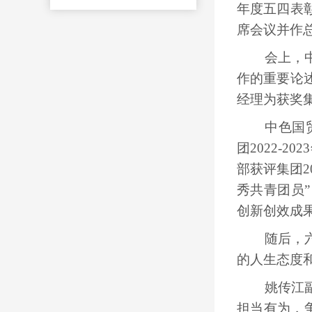
年度五四表
席会议并作
会上，中色
作的重要论
经理为获奖
中色国贸美洲
团2022-
部获评集团2
秀共青团员
创新创效成
随后，六位
的人生态度
姚传江副总
担当有为，争