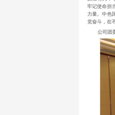
牢记使命担
力量。中色
党奋斗，在
公司团委委