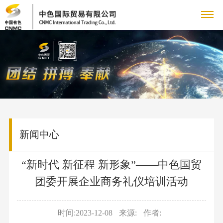
关
企
于
新
业
企
我
闻
主
简
业
介
铜
们
动
营
党
新
领
产
闻
党
新闻中心
态
业
群
人
导
品
集
建
致
业
人
务
工
力
专
团
工
“新时代 新征程 新形象”——中色国贸
辞
务
才
新
作
团委开展企业商务礼仪培训活动
管
作
资
题
联
采
队
闻
群
理
购
伍
国
源
专
系
信
团
团
业
时间:2023-12-08
来源:
作者:
人
资
工