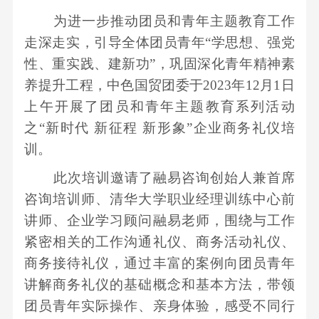
队
务
栏
我
息
才
要
作
为进一步推动团员和青年主题教育工作
组
物
招
闻
纪
们
公
走深走实，引导全体团员青年“学思想、强党
织
流
聘
企
检
性、重实践、建新功”，巩固深化青年精神素
机
业
开
业
监
养提升工程，中色国贸团委于2023年12月1日
构
务
公
察
上午开展了团员和青年主题教育系列活动
企
新
告
之“新时代 新征程 新形象”企业商务礼仪培
业
能
视
训。
文
源
频
化
此次培训邀请了融易咨询创始人兼首席
材
中
企
咨询培训师、清华大学职业经理训练中心前
料
心
业
讲师、企业学习顾问融易老师，围绕与工作
业
荣
紧密相关的工作沟通礼仪、商务活动礼仪、
务
誉
商务接待礼仪，通过丰富的案例向团员青年
讲解商务礼仪的基础概念和基本方法，带领
团员青年实际操作、亲身体验，感受不同行