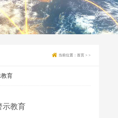
当前位置：
首页
> >
示教育
警示教育