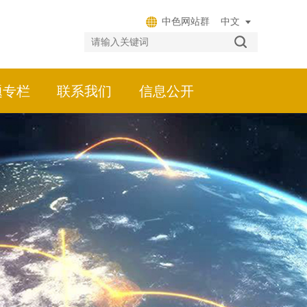
中色网站群
题专栏
联系我们
信息公开