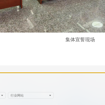
集体宣誓现场