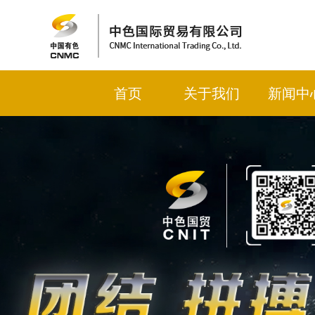
首页
关于我们
新闻中