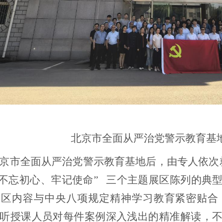
北京市全面从严治党警示教育基
京市全面从严治党警示教育基地后，由专人依次
“不忘初心、牢记使命” 三个主题展区陈列的典
展区内容
与中央八项规定精神学习教育紧密贴合
听授课人员对每件案例深入浅出的精准解读，