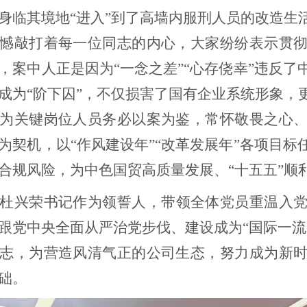
身临其境地
“进入”到了高墙内服刑人员的改造生
憾敲打着每一位同志的内心，大家纷纷表示贯
，案中人正是因为“一念之差”“心存侥幸”违反
成为“阶下囚”，不仅损害了国有企业系统形象，
为关键岗位人员务必以案为鉴，常怀敬畏之心
为契机，以“作风建设年”“改革发展年”各项目
合规风险，为中色国贸高质量发展、“十五五”顺
杜兴荣书记作为领誓人，带领全体党员重温入
跟党中央全面从严治党步伐、建设成为
“国际一
志，为营造风清气正的公司生态，努力成为新
础。