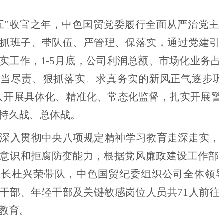
五”收官之年，中色国贸党委履行全面从严治党
抓班子、带队伍、严管理、保落实，通过党建
实工作，1-5月底，公司利润总额、市场化业务
当尽责、狠抓落实、求真务实的新风正气逐步
入开展具体化、精准化、常态化监督，扎实开展
持久战、总体战。
深入贯彻中央八项规定精神学习教育走深走实
意识和拒腐防变能力，根据党风廉政建设工作部
事长杜兴荣带队，中色国贸纪委组织公司全体领
干部、年轻干部及关键敏感岗位人员共71人前
教育。