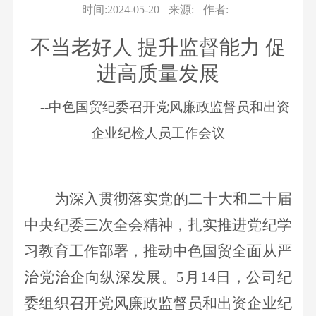
队
务
栏
我
息
才
时间:2024-05-20
来源:
作者:
要
作
组
物
招
闻
纪
们
公
不当老好人
提升监督能力
促
织
流
聘
企
检
机
进高质量发展
业
开
业
监
构
务
公
察
--中色国贸纪委召开党风廉政监督员和出资
企
新
告
业
企业纪检人员工作会议
能
视
文
源
频
化
材
中
企
料
为深入贯彻落实党的二十大和二十届
心
业
业
中央纪委三次全会精神，扎实推进党纪学
荣
务
习教育工作部署，推动中色国贸全面从严
誉
治党治企向纵深发展。
5月14日，公司纪
委组织召开党风廉政监督员和出资企业纪