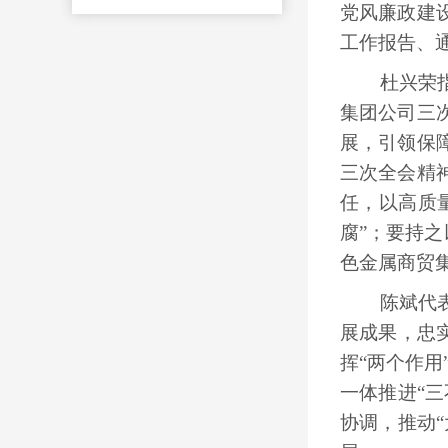
党风廉政建
工作报告、
杜兴荣指出
集团公司三
展，引领保
三次全会精
任，以高质
腐”；要持之
色金属商贸
陈斌代表公
展成果，忠
挥“两个作用
一体推进“
协调，推动