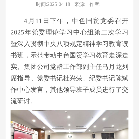
队
务
栏
我
息
才
时间:2025-04-18
来源:
作者:
要
作
组
物
招
闻
纪
们
公
4月11日下午，中色国贸党委召开
织
流
聘
企
检
机
业
2025年党委理论学习中心组第二次学习
开
业
监
构
务
暨深入贯彻中央八项规定精神学习教育读
公
察
企
新
告
书班，示范带动中色国贸学习教育走深走
业
能
视
实。集团公司党群工作部副主任马月龙列
文
源
频
化
材
席指导。
党委书记杜兴荣、纪委书记陈斌
中
企
料
作中心发言，其他领导班子成员进行了交
心
业
业
流研讨。
荣
务
誉