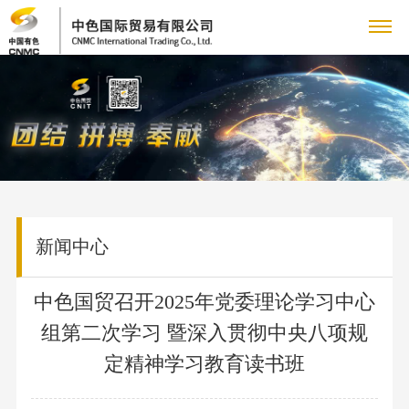
关
企
于
新
业
企
我
闻
主
简
业
介
铜
们
动
营
党
新
领
产
闻
党
新闻中心
态
业
群
人
导
品
集
建
致
业
人
务
工
力
专
团
工
中色国贸召开2025年党委理论学习中心
辞
务
才
新
作
组第二次学习 暨深入贯彻中央八项规
管
作
资
题
联
采
队
闻
群
理
定精神学习教育读书班
购
伍
国
源
专
系
信
团
团
业
人
资
工